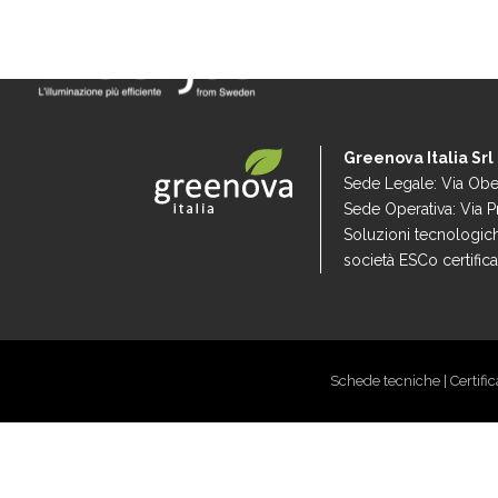
HOME
Greenova Italia Srl
Sede Legale: Via Ober
Sede Operativa: Via P
Soluzioni tecnologich
società ESCo certifi
Schede tecniche
|
Certifi