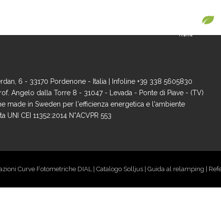
COS’È SOLLJUS
NEWS
CONTATTI
dan, 6 - 33170 Pordenone - Italia | Infoline +39 338 5605830
rof. Angelo dalla Torre 8 - 31047 - Levada - Ponte di Piave - (TV)
e made in Sweden per l'efficienza energetica e l'ambiente
cata UNI CEI 11352:2014 N°ACVPR 553
cazioni Curve Fotometriche DIAL
|
Catalogo Solljus
|
Guida al relamping
|
Ref