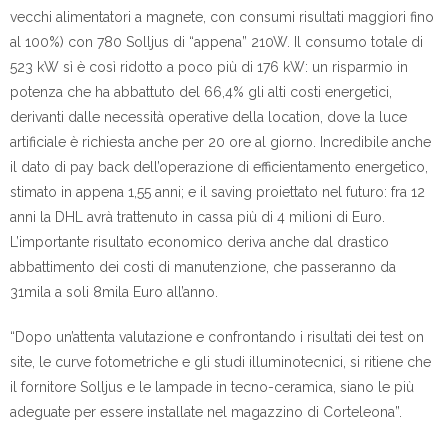
vecchi alimentatori a magnete, con consumi risultati maggiori fino
al 100%) con 780 Solljus di “appena” 210W. Il consumo totale di
523 kW sì è così ridotto a poco più di 176 kW: un risparmio in
potenza che ha abbattuto del 66,4% gli alti costi energetici,
derivanti dalle necessità operative della location, dove la luce
artificiale è richiesta anche per 20 ore al giorno. Incredibile anche
il dato di pay back dell’operazione di efficientamento energetico,
stimato in appena 1,55 anni; e il saving proiettato nel futuro: fra 12
anni la DHL avrà trattenuto in cassa più di 4 milioni di Euro.
L’importante risultato economico deriva anche dal drastico
abbattimento dei costi di manutenzione, che passeranno da
31mila a soli 8mila Euro all’anno.
“Dopo un’attenta valutazione e confrontando i risultati dei test on
site, le curve fotometriche e gli studi illuminotecnici, si ritiene che
il fornitore Solljus e le lampade in tecno-ceramica, siano le più
adeguate per essere installate nel magazzino di Corteleona”.