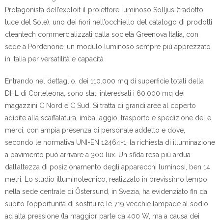
Protagonista dell’exploit il proiettore luminoso Solljus (tradotto:
luce del Sole), uno dei fiori nell’occhiello del catalogo di prodotti
cleantech commercializzati dalla società Greenova Italia, con
sede a Pordenone: un modulo luminoso sempre più apprezzato
in Italia per versatilità e capacità
Entrando nel dettaglio, dei 110.000 mq di superficie totali della
DHL di Corteleona, sono stati interessati i 60.000 mq dei
magazzini C Nord e C Sud. Si tratta di grandi aree al coperto
adibite alla scaffalatura, imballaggio, trasporto e spedizione delle
merci, con ampia presenza di personale addetto e dove,
secondo le normativa UNI-EN 12464-1, la richiesta di illuminazione
a pavimento può arrivare a 300 lux. Un sfida resa più ardua
dall’altezza di posizionamento degli apparecchi luminosi, ben 14
metri. Lo studio illuminotecnico, realizzato in brevissimo tempo
nella sede centrale di Östersund, in Svezia, ha evidenziato fin da
subito l’opportunità di sostituire le 719 vecchie lampade al sodio
ad alta pressione (la maggior parte da 400 W, ma a causa dei